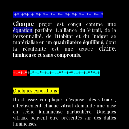
+*-+*+-+-*+-*+-*+-*+-*+-*+-*+-*+-*+-*
Chaque
projet est conçu comme une
équation
parfaite. L'alliance du Vitrail, de la
Personnalité, de l'Habitat et du Budget se
matérialise en un
quadrilatère équilibré
, dont
claire
la résultante est une œuvre
,
lumineuse et sans compromis.
+-*+-*
+
-*+-*++-++--**++**--+++-***-+
Quelques expositions :
Il est assez compliqué d'exposer des vitraux ,
effectivement chaque vitrail demande une mise
en scène luminueuse particulière. Quelques
vitraux peuvent être présentés sur des dalles
lumineuses.